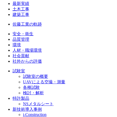
最新実績
土木工事
建築工事
佐藤工業の軌跡
安全・衛生
品質管理
環境
人材・職場環境
社会貢献
社外からの評価
試験室
試験室の概要
UAVによる空撮・測量
各種試験
検討・解析
特許製品
NSメタルシート
新技術導入事例
i-Construction