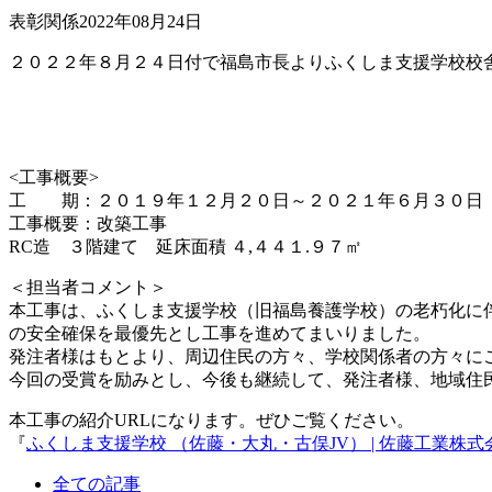
表彰関係
2022年08月24日
２０２２年８月２４日付で福島市長よりふくしま支援学校校
<工事概要>
工 期：２０１９年１２月２０日～２０２１年６月３０日
工事概要：改築工事
RC造 ３階建て 延床面積 ４,４４１.９７㎡
＜担当者コメント＞
本工事は、ふくしま支援学校（旧福島養護学校）の老朽化に
の安全確保を最優先とし工事を進めてまいりました。
発注者様はもとより、周辺住民の方々、学校関係者の方々に
今回の受賞を励みとし、今後も継続して、発注者様、地域住
本工事の紹介URLになります。ぜひご覧ください。
『
ふくしま支援学校 （佐藤・大丸・古俣JV） | 佐藤工業株式会社 (sato
全ての記事