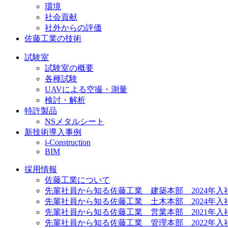
環境
社会貢献
社外からの評価
佐藤工業の技術
試験室
試験室の概要
各種試験
UAVによる空撮・測量
検討・解析
特許製品
NSメタルシート
新技術導入事例
i-Construction
BIM
採用情報
佐藤工業について
先輩社員から知る佐藤工業 建築本部 2024年入
先輩社員から知る佐藤工業 土木本部 2024年入
先輩社員から知る佐藤工業 営業本部 2021年入
先輩社員から知る佐藤工業 管理本部 2022年入