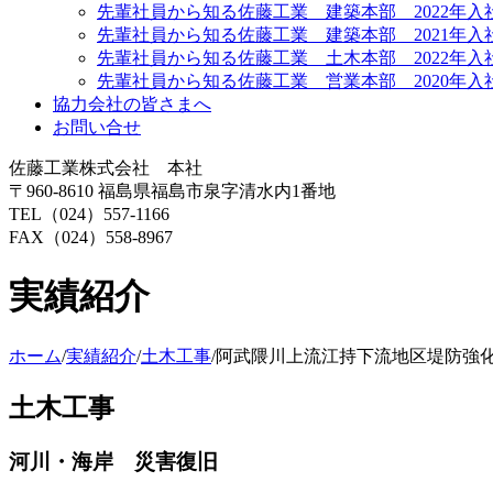
先輩社員から知る佐藤工業 建築本部 2022年入
先輩社員から知る佐藤工業 建築本部 2021年入
先輩社員から知る佐藤工業 土木本部 2022年入
先輩社員から知る佐藤工業 営業本部 2020年入
協力会社の皆さまへ
お問い合せ
佐藤工業株式会社 本社
〒960-8610 福島県福島市泉字清水内1番地
TEL（024）557-1166
FAX（024）558-8967
実績紹介
ホーム
/
実績紹介
/
土木工事
/
阿武隈川上流江持下流地区堤防強
土木工事
河川・海岸 災害復旧