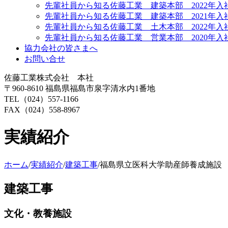
先輩社員から知る佐藤工業 建築本部 2022年入
先輩社員から知る佐藤工業 建築本部 2021年入
先輩社員から知る佐藤工業 土木本部 2022年入
先輩社員から知る佐藤工業 営業本部 2020年入
協力会社の皆さまへ
お問い合せ
佐藤工業株式会社 本社
〒960-8610 福島県福島市泉字清水内1番地
TEL（024）557-1166
FAX（024）558-8967
実績紹介
ホーム
/
実績紹介
/
建築工事
/
福島県立医科大学助産師養成施設
建築工事
文化・教養施設