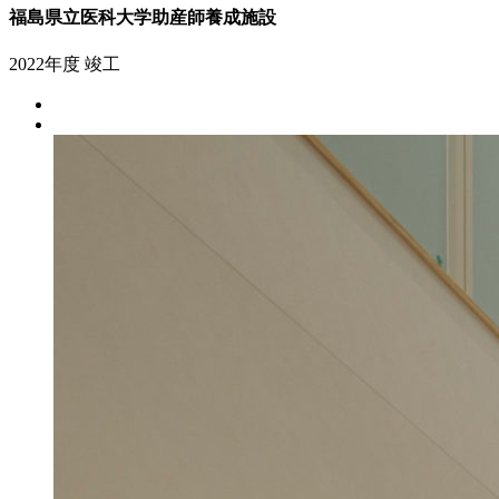
福島県立医科大学助産師養成施設
2022年度 竣工