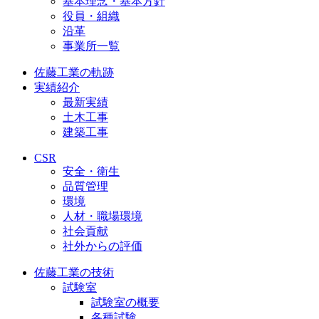
基本理念・基本方針
役員・組織
沿革
事業所一覧
佐藤工業の軌跡
実績紹介
最新実績
土木工事
建築工事
CSR
安全・衛生
品質管理
環境
人材・職場環境
社会貢献
社外からの評価
佐藤工業の技術
試験室
試験室の概要
各種試験