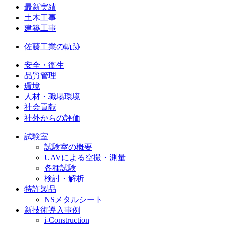
最新実績
土木工事
建築工事
佐藤工業の軌跡
安全・衛生
品質管理
環境
人材・職場環境
社会貢献
社外からの評価
試験室
試験室の概要
UAVによる空撮・測量
各種試験
検討・解析
特許製品
NSメタルシート
新技術導入事例
i-Construction