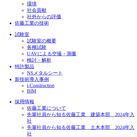
環境
社会貢献
社外からの評価
佐藤工業の技術
試験室
試験室の概要
各種試験
UAVによる空撮・測量
検討・解析
特許製品
NSメタルシート
新技術導入事例
i-Construction
BIM
採用情報
佐藤工業について
先輩社員から知る佐藤工業 建築本部 2024年入
社
先輩社員から知る佐藤工業 土木本部 2024年入
社