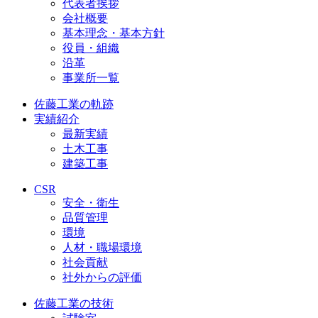
代表者挨拶
会社概要
基本理念・基本方針
役員・組織
沿革
事業所一覧
佐藤工業の軌跡
実績紹介
最新実績
土木工事
建築工事
CSR
安全・衛生
品質管理
環境
人材・職場環境
社会貢献
社外からの評価
佐藤工業の技術