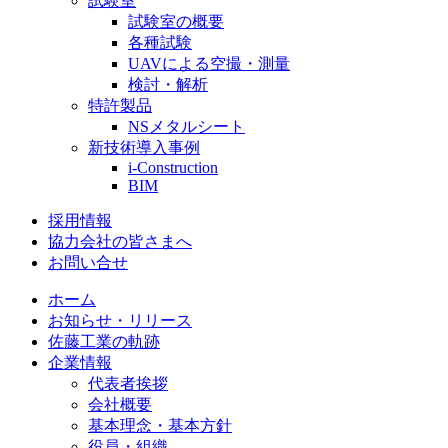
試験室
試験室の概要
各種試験
UAVによる空撮・測量
検討・解析
特許製品
NSメタルシート
新技術導入事例
i-Construction
BIM
採用情報
協力会社の皆さまへ
お問い合せ
ホーム
お知らせ・リリース
佐藤工業の軌跡
企業情報
代表者挨拶
会社概要
基本理念・基本方針
役員・組織