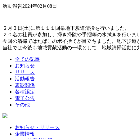
活動報告
2024年02月08日
２月３日(土)に第１１１回泉地下歩道清掃を行いました。
２０名の社員が参加し、掃き掃除や手摺等の水拭きを行いま
今回の清掃ではたばこのポイ捨てが目立ちました。地下歩道
当社では今後も地域貢献活動の一環として、地域清掃活動に
全ての記事
お知らせ
リリース
活動報告
表彰関係
各種認定
電子公告
その他
お知らせ・リリース
企業情報