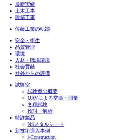
最新実績
土木工事
建築工事
佐藤工業の軌跡
安全・衛生
品質管理
環境
人材・職場環境
社会貢献
社外からの評価
試験室
試験室の概要
UAVによる空撮・測量
各種試験
検討・解析
特許製品
NSメタルシート
新技術導入事例
i-Construction