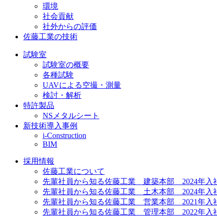
環境
社会貢献
社外からの評価
佐藤工業の技術
試験室
試験室の概要
各種試験
UAVによる空撮・測量
検討・解析
特許製品
NSメタルシート
新技術導入事例
i-Construction
BIM
採用情報
佐藤工業について
先輩社員から知る佐藤工業 建築本部 2024年入
先輩社員から知る佐藤工業 土木本部 2024年入
先輩社員から知る佐藤工業 営業本部 2021年入
先輩社員から知る佐藤工業 管理本部 2022年入