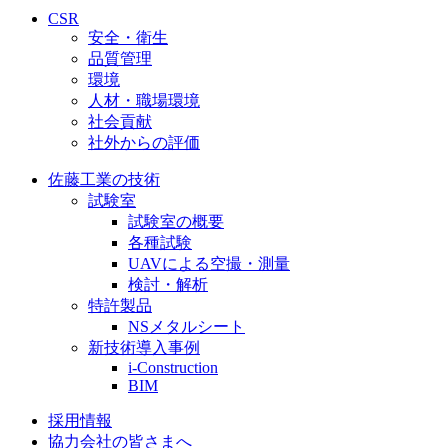
CSR
安全・衛生
品質管理
環境
人材・職場環境
社会貢献
社外からの評価
佐藤工業の技術
試験室
試験室の概要
各種試験
UAVによる空撮・測量
検討・解析
特許製品
NSメタルシート
新技術導入事例
i-Construction
BIM
採用情報
協力会社の皆さまへ