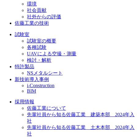
環境
社会貢献
社外からの評価
佐藤工業の技術
試験室
試験室の概要
各種試験
UAVによる空撮・測量
検討・解析
特許製品
NSメタルシート
新技術導入事例
i-Construction
BIM
採用情報
佐藤工業について
先輩社員から知る佐藤工業 建築本部 2024年入
社
先輩社員から知る佐藤工業 土木本部 2024年入
社