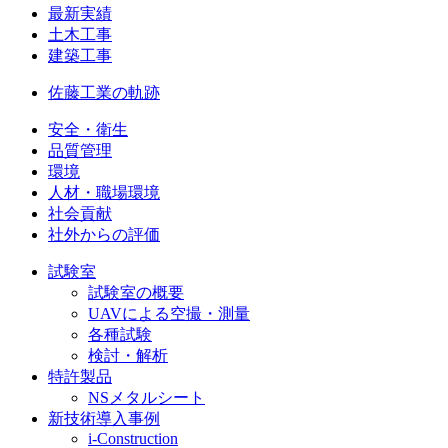
最新実績
土木工事
建築工事
佐藤工業の軌跡
安全・衛生
品質管理
環境
人材・職場環境
社会貢献
社外からの評価
試験室
試験室の概要
UAVによる空撮・測量
各種試験
検討・解析
特許製品
NSメタルシート
新技術導入事例
i-Construction