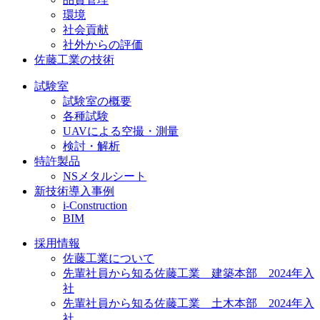
環境
社会貢献
社外からの評価
佐藤工業の技術
試験室
試験室の概要
各種試験
UAVによる空撮・測量
検討・解析
特許製品
NSメタルシート
新技術導入事例
i-Construction
BIM
採用情報
佐藤工業について
先輩社員から知る佐藤工業 建築本部 2024年入
社
先輩社員から知る佐藤工業 土木本部 2024年入
社