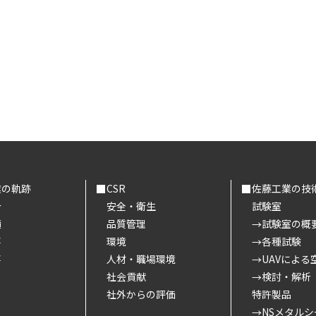
業の軌跡
CSR
佐藤工業の技
介
安全・衛生
試験室
績
品質管理
試験室の概
事
環境
各種試験
事
人材・職場環境
UAVによる
社会貢献
検討・解析
社外からの評価
特許製品
NSメタルシ