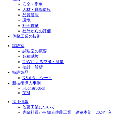
安全・衛生
人材・職場環境
品質管理
環境
社会貢献
社外からの評価
佐藤工業の技術
試験室
試験室の概要
各種試験
UAVによる空撮・測量
検討・解析
特許製品
NSメタルシート
新技術導入事例
i-Construction
BIM
採用情報
佐藤工業について
先輩社員から知る佐藤工業 建築本部 2024年入