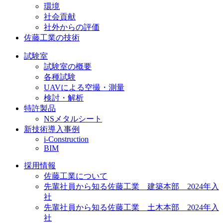
環境
社会貢献
社外からの評価
佐藤工業の技術
試験室
試験室の概要
各種試験
UAVによる空撮・測量
検討・解析
特許製品
NSメタルシート
新技術導入事例
i-Construction
BIM
採用情報
佐藤工業について
先輩社員から知る佐藤工業 建築本部 2024年入
社
先輩社員から知る佐藤工業 土木本部 2024年入
社