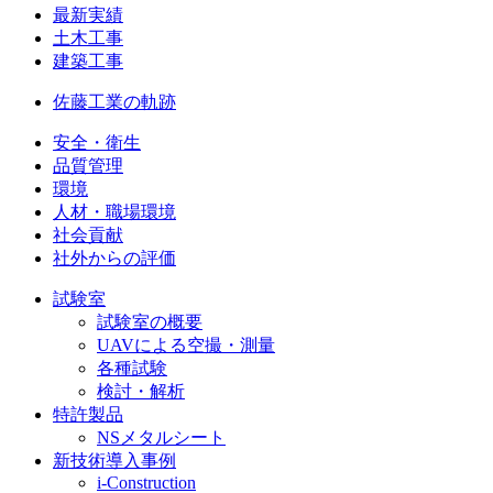
最新実績
土木工事
建築工事
佐藤工業の軌跡
安全・衛生
品質管理
環境
人材・職場環境
社会貢献
社外からの評価
試験室
試験室の概要
UAVによる空撮・測量
各種試験
検討・解析
特許製品
NSメタルシート
新技術導入事例
i-Construction