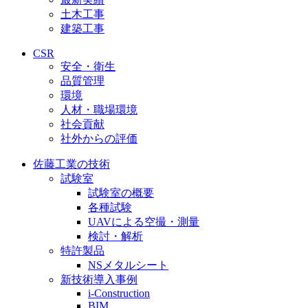
土木工事
建築工事
CSR
安全・衛生
品質管理
環境
人材・職場環境
社会貢献
社外からの評価
佐藤工業の技術
試験室
試験室の概要
各種試験
UAVによる空撮・測量
検討・解析
特許製品
NSメタルシート
新技術導入事例
i-Construction
BIM