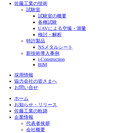
佐藤工業の技術
試験室
試験室の概要
各種試験
UAVによる空撮・測量
検討・解析
特許製品
NSメタルシート
新技術導入事例
i-Construction
BIM
採用情報
協力会社の皆さまへ
お問い合せ
ホーム
お知らせ・リリース
佐藤工業の軌跡
企業情報
代表者挨拶
会社概要