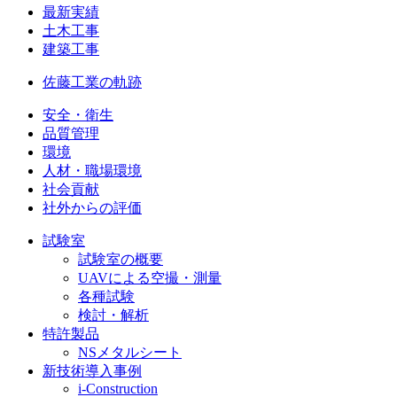
最新実績
土木工事
建築工事
佐藤工業の軌跡
安全・衛生
品質管理
環境
人材・職場環境
社会貢献
社外からの評価
試験室
試験室の概要
UAVによる空撮・測量
各種試験
検討・解析
特許製品
NSメタルシート
新技術導入事例
i-Construction