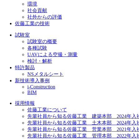
環境
社会貢献
社外からの評価
佐藤工業の技術
試験室
試験室の概要
各種試験
UAVによる空撮・測量
検討・解析
特許製品
NSメタルシート
新技術導入事例
i-Construction
BIM
採用情報
佐藤工業について
先輩社員から知る佐藤工業 建築本部 2024年入
先輩社員から知る佐藤工業 土木本部 2024年入
先輩社員から知る佐藤工業 営業本部 2021年入
先輩社員から知る佐藤工業 管理本部 2022年入