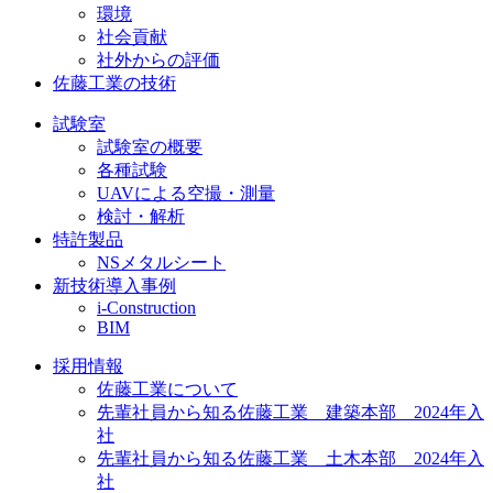
環境
社会貢献
社外からの評価
佐藤工業の技術
試験室
試験室の概要
各種試験
UAVによる空撮・測量
検討・解析
特許製品
NSメタルシート
新技術導入事例
i-Construction
BIM
採用情報
佐藤工業について
先輩社員から知る佐藤工業 建築本部 2024年入
社
先輩社員から知る佐藤工業 土木本部 2024年入
社