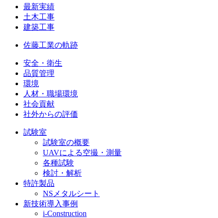
最新実績
土木工事
建築工事
佐藤工業の軌跡
安全・衛生
品質管理
環境
人材・職場環境
社会貢献
社外からの評価
試験室
試験室の概要
UAVによる空撮・測量
各種試験
検討・解析
特許製品
NSメタルシート
新技術導入事例
i-Construction