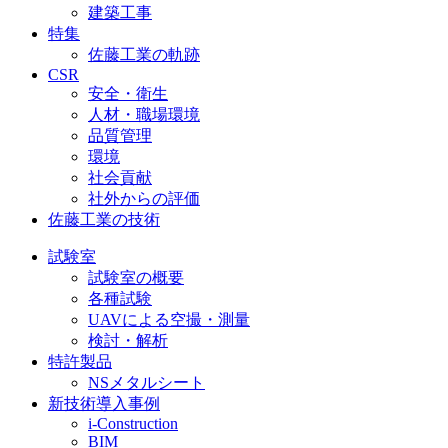
建築工事
特集
佐藤工業の軌跡
CSR
安全・衛生
人材・職場環境
品質管理
環境
社会貢献
社外からの評価
佐藤工業の技術
試験室
試験室の概要
各種試験
UAVによる空撮・測量
検討・解析
特許製品
NSメタルシート
新技術導入事例
i-Construction
BIM