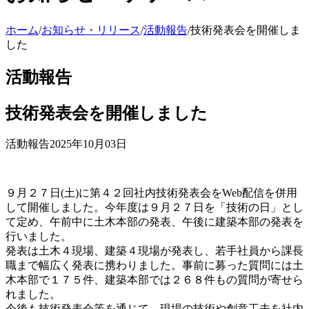
ホーム
/
お知らせ・リリース
/
活動報告
/
技術発表会を開催しま
した
活動報告
技術発表会を開催しました
活動報告
2025年10月03日
９月２７日(土)に第４２回社内技術発表会をWeb配信を併用
して開催しました。今年度は９月２７日を「技術の日」とし
て定め、午前中に土木本部の発表、午後に建築本部の発表を
行いました。
発表は土木４現場、建築４現場が発表し、若手社員から課長
職まで幅広く発表に携わりました。事前に募った質問には土
木本部で１７５件、建築本部では２６８件もの質問が寄せら
れました。
今後も技術発表会等を通じて、現場の技術や創意工夫を社内