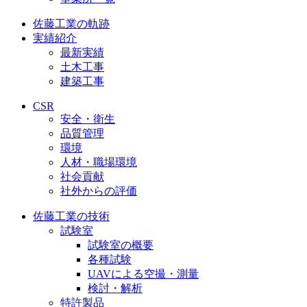
佐藤工業の軌跡
実績紹介
最新実績
土木工事
建築工事
CSR
安全・衛生
品質管理
環境
人材・職場環境
社会貢献
社外からの評価
佐藤工業の技術
試験室
試験室の概要
各種試験
UAVによる空撮・測量
検討・解析
特許製品