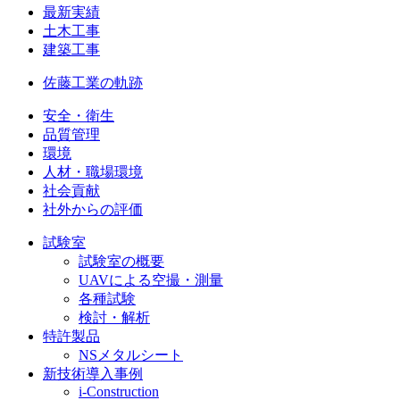
最新実績
土木工事
建築工事
佐藤工業の軌跡
安全・衛生
品質管理
環境
人材・職場環境
社会貢献
社外からの評価
試験室
試験室の概要
UAVによる空撮・測量
各種試験
検討・解析
特許製品
NSメタルシート
新技術導入事例
i-Construction