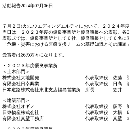
活動報告
2024年07月06日
７月２日(火)にウエディングエルティにおいて、２０２４年
当日は、２０２３年度の優良事業所と優良職長への表彰、各
表彰式では、優良事業所として６社、優良職長として６名に
「危機・災害における医療支援チームの基礎知識とその課題
受賞者は次の方々になります。
・２０２３年度優良事業所
＜土木部門＞
株式会社大地開発 代表取締役 佐藤 弘之
有限会社日幸興業 代表取締役 日髙 達之
日本道路株式会社東北支店福島営業所 所長 笠井 
＜建築部門＞
株式会社オギノ 代表取締役 荻野 誠也
日東物産株式会社 代表取締役 大橋 広明
有限会社真壁工務店 代表取締役 真壁 幸