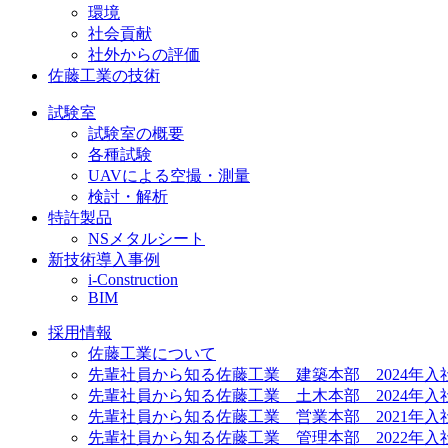
環境
社会貢献
社外からの評価
佐藤工業の技術
試験室
試験室の概要
各種試験
UAVによる空撮・測量
検討・解析
特許製品
NSメタルシート
新技術導入事例
i-Construction
BIM
採用情報
佐藤工業について
先輩社員から知る佐藤工業 建築本部 2024年入
先輩社員から知る佐藤工業 土木本部 2024年入
先輩社員から知る佐藤工業 営業本部 2021年入
先輩社員から知る佐藤工業 管理本部 2022年入