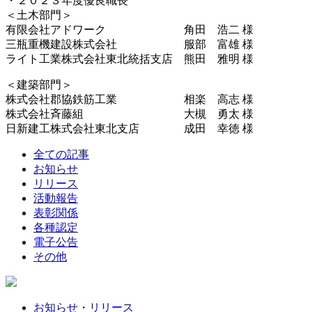
・２０２３年度優良職長
＜土木部門＞
有限会社アドワーク 角田 浩二 様
三瓶重機建設株式会社 服部 富雄 様
ライト工業株式会社東北統括支店 熊田 雅明 様
＜建築部門＞
株式会社郡協鉄筋工業 相楽 高志 様
株式会社斉藤組 大槻 勇太 様
日新建工株式会社東北支店 成田 幸徳 様
全ての記事
お知らせ
リリース
活動報告
表彰関係
各種認定
電子公告
その他
お知らせ・リリース