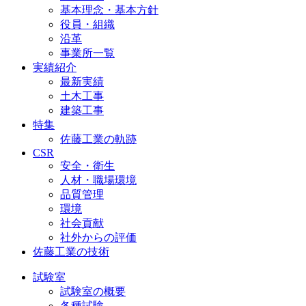
基本理念・基本方針
役員・組織
沿革
事業所一覧
実績紹介
最新実績
土木工事
建築工事
特集
佐藤工業の軌跡
CSR
安全・衛生
人材・職場環境
品質管理
環境
社会貢献
社外からの評価
佐藤工業の技術
試験室
試験室の概要
各種試験