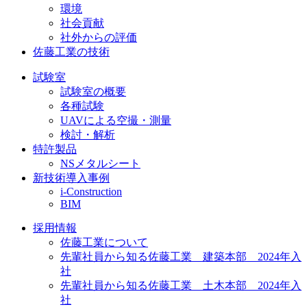
環境
社会貢献
社外からの評価
佐藤工業の技術
試験室
試験室の概要
各種試験
UAVによる空撮・測量
検討・解析
特許製品
NSメタルシート
新技術導入事例
i-Construction
BIM
採用情報
佐藤工業について
先輩社員から知る佐藤工業 建築本部 2024年入
社
先輩社員から知る佐藤工業 土木本部 2024年入
社