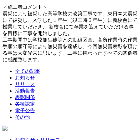
＜施工者コメント＞
震災により被災した高等学校の改築工事です。東日本大震災
にて被災し、入学した１年生（竣工時３年生）に新校舎にて
授業していだたき、 新校舎にて卒業を迎えていただける事
を目標に工事を開始しました。
工事期間中は学校側生徒等との動線区画、高所作業時の作業
手順の順守等により無災害を達成し、今回無災害表彰を頂け
る事は大変光栄に思います。工事に携わったすべての関係者
に感謝致します。
全ての記事
お知らせ
リリース
活動報告
表彰関係
各種認定
電子公告
その他
お知らせ・リリース