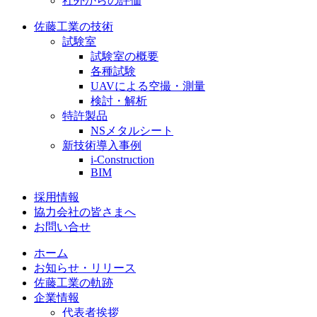
社外からの評価
佐藤工業の技術
試験室
試験室の概要
各種試験
UAVによる空撮・測量
検討・解析
特許製品
NSメタルシート
新技術導入事例
i-Construction
BIM
採用情報
協力会社の皆さまへ
お問い合せ
ホーム
お知らせ・リリース
佐藤工業の軌跡
企業情報
代表者挨拶