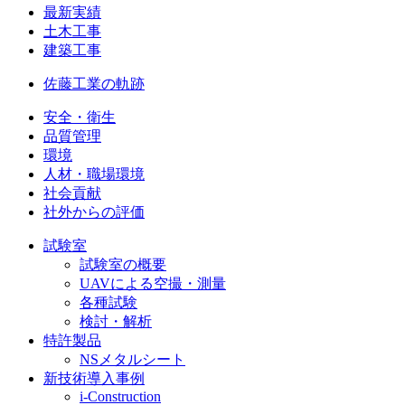
最新実績
土木工事
建築工事
佐藤工業の軌跡
安全・衛生
品質管理
環境
人材・職場環境
社会貢献
社外からの評価
試験室
試験室の概要
UAVによる空撮・測量
各種試験
検討・解析
特許製品
NSメタルシート
新技術導入事例
i-Construction