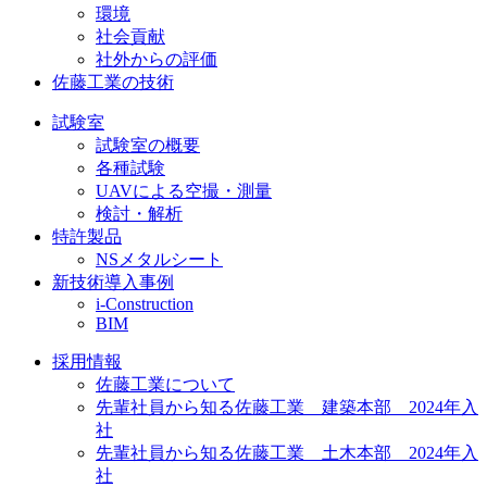
環境
社会貢献
社外からの評価
佐藤工業の技術
試験室
試験室の概要
各種試験
UAVによる空撮・測量
検討・解析
特許製品
NSメタルシート
新技術導入事例
i-Construction
BIM
採用情報
佐藤工業について
先輩社員から知る佐藤工業 建築本部 2024年入
社
先輩社員から知る佐藤工業 土木本部 2024年入
社