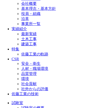
会社概要
基本理念・基本方針
役員・組織
沿革
事業所一覧
実績紹介
最新実績
土木工事
建築工事
特集
佐藤工業の軌跡
CSR
安全・衛生
人材・職場環境
品質管理
環境
社会貢献
社外からの評価
佐藤工業の技術
試験室
試験室の概要