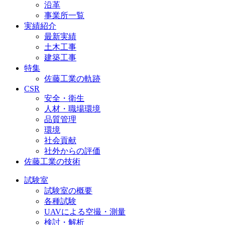
沿革
事業所一覧
実績紹介
最新実績
土木工事
建築工事
特集
佐藤工業の軌跡
CSR
安全・衛生
人材・職場環境
品質管理
環境
社会貢献
社外からの評価
佐藤工業の技術
試験室
試験室の概要
各種試験
UAVによる空撮・測量
検討・解析