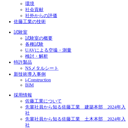
環境
社会貢献
社外からの評価
佐藤工業の技術
試験室
試験室の概要
各種試験
UAVによる空撮・測量
検討・解析
特許製品
NSメタルシート
新技術導入事例
i-Construction
BIM
採用情報
佐藤工業について
先輩社員から知る佐藤工業 建築本部 2024年入
社
先輩社員から知る佐藤工業 土木本部 2024年入
社