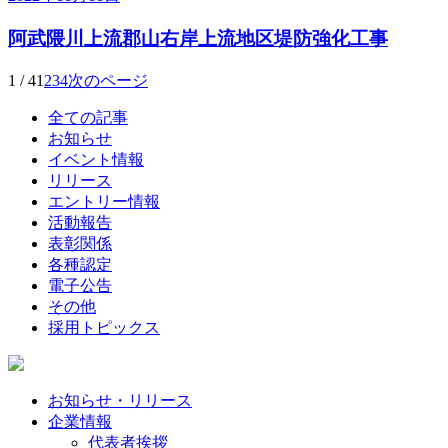
阿武隈川上流郡山右岸上流地区堤防強化工事
1 / 4
1
2
3
4
次のページ
全ての記事
お知らせ
イベント情報
リリース
エントリー情報
活動報告
表彰関係
各種認定
電子公告
その他
採用トピックス
お知らせ・リリース
企業情報
代表者挨拶