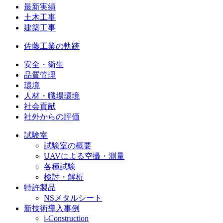
最新実績
土木工事
建築工事
佐藤工業の軌跡
安全・衛生
品質管理
環境
人材・職場環境
社会貢献
社外からの評価
試験室
試験室の概要
UAVによる空撮・測量
各種試験
検討・解析
特許製品
NSメタルシート
新技術導入事例
i-Construction