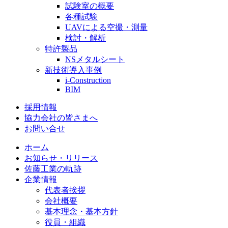
試験室の概要
各種試験
UAVによる空撮・測量
検討・解析
特許製品
NSメタルシート
新技術導入事例
i-Construction
BIM
採用情報
協力会社の皆さまへ
お問い合せ
ホーム
お知らせ・リリース
佐藤工業の軌跡
企業情報
代表者挨拶
会社概要
基本理念・基本方針
役員・組織